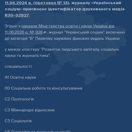
11.04.2024 р. (протокол № 13)
, журналу «Український
соціум» присвоєно ідентифікатор друкованого медіа
R30-02927
.
Згідно з
наказом Міністерства освіти і науки України від
11.06.2026 р. № 928
, журнал “Український соціум” включено
до категорії “Б” Переліку наукових фахових видань України
у межах кластеру “Розвиток людського капіталу, соціальні
науки та журналістика”,
спеціальності:
А1 Освітні науки
І10 Соціальна робота та консультування
С2 Політологія
С3 Міжнародні відносини
С5 Соціологія
С6 Географія та регіональні студії