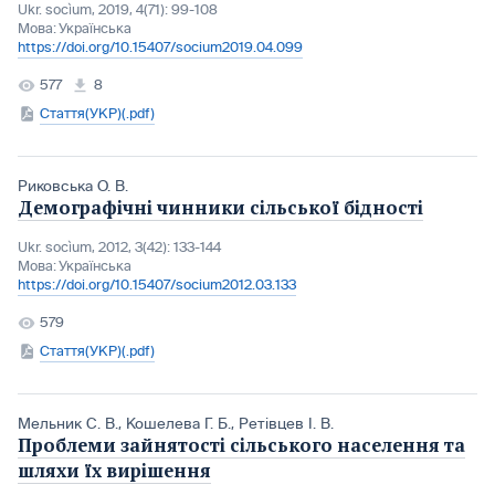
Ukr. socìum, 2019, 4(71): 99-108
Мова:
Українська
https://doi.org/10.15407/socium2019.04.099
577
8
Стаття(УКР)(.pdf)
Риковська О. В.
Демографічні чинники сільської бідності
Ukr. socìum, 2012, 3(42): 133-144
Мова:
Українська
https://doi.org/10.15407/socium2012.03.133
579
Стаття(УКР)(.pdf)
Мельник С. В.
,
Кошелева Г. Б.
,
Ретівцев І. В.
Проблеми зайнятості сільського населення та
шляхи їх вирішення