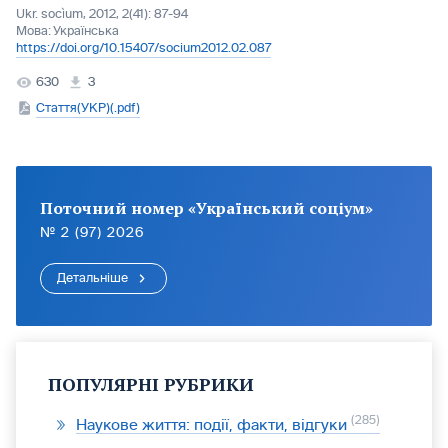
Ukr. socìum, 2012, 2(41): 87-94
Мова:
Українська
https://doi.org/10.15407/socium2012.02.087
630
3
Стаття(УКР)(.pdf)
Поточний номер «Український соціум»
№ 2 (97) 2026
Детальніше
ПОПУЛЯРНІ РУБРИКИ
285
Наукове життя: події, факти, відгуки