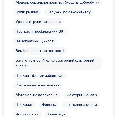
Модель соціальної політики (модель добробуту)
Групи ризику
Залучені до секс-бізнесу
Уразливі групи населення
Програми профілактики ВІЛ
Демократичні цінності
Вимірювання інваріантності
Багато-груповий конфірматорний факторний
аналіз
Прекарні форми зайнятості
Само-зайняте населення
Матеріальна депривація
Факторний аналіз
Прекаріат
Фріланс
Інклюзивна освіта
Якість освіти
Евалюація