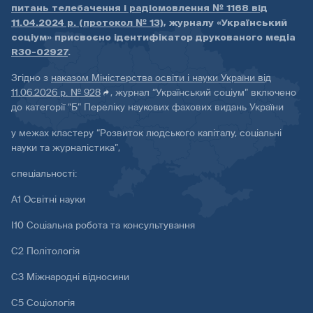
питань телебачення і радіомовлення № 1168 від
11.04.2024 р. (протокол № 13)
, журналу «Український
соціум» присвоєно ідентифікатор друкованого медіа
R30-02927
.
Згідно з
наказом Міністерства освіти і науки України від
11.06.2026 р. № 928
, журнал “Український соціум” включено
до категорії “Б” Переліку наукових фахових видань України
у межах кластеру “Розвиток людського капіталу, соціальні
науки та журналістика”,
спеціальності:
А1 Освітні науки
І10 Соціальна робота та консультування
С2 Політологія
С3 Міжнародні відносини
С5 Соціологія