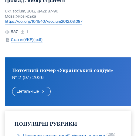
громад: вибір стратегії
Ukr. socìum, 2012, 3(42): 87-96
Мова:
Українська
https://doi.org/10.15407/socium2012.03.087
587
1
Стаття(УКР)(.pdf)
Поточний номер «Український соціум»
№ 2 (97) 2026
Детальніше
ПОПУЛЯРНІ РУБРИКИ
285
Наукове життя: події, факти, відгуки