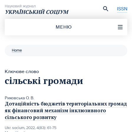
Перейти до вмісту
Науковий журнал
ISSN
УКРАЇНСЬКИЙ СОЦІУМ
МЕНЮ
Home
Ключове слово
сільські громади
Риковська О. В.
Дотаційність бюджетів територіальних громад
як фінансовий механізм інклюзивного
сільського розвитку
Ukr. socìum, 2022, 4(83): 61-75