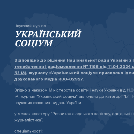
Науковий журнал
УКРАЇНСЬКИЙ
СОЦІУМ
Відповідно до
рішення Національної ради України з
телебачення і радіомовлення № 1168 від 11.04.2024 
№ 13)
, журналу «Український соціум» присвоєно іде
друкованого медіа
R30-02927
.
Згідно з
наказом Міністерства освіти і науки України від 11.
, журнал “Український соціум” включено до категорії “Б” П
наукових фахових видань України
у межах кластеру “Розвиток людського капіталу, соціальні н
журналістика”,
спеціальності: