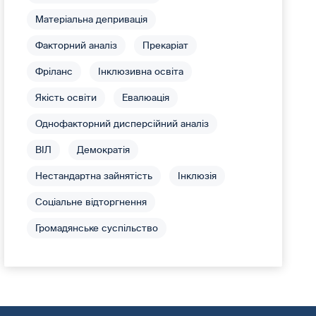
Матеріальна депривація
Факторний аналіз
Прекаріат
Фріланс
Інклюзивна освіта
Якість освіти
Евалюація
Однофакторний дисперсійний аналіз
ВІЛ
Демократія
Нестандартна зайнятість
Інклюзія
Соціальне відторгнення
Громадянське суспільство