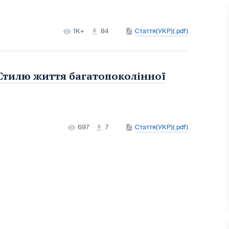
1K+
84
Стаття(УКР)(.pdf)
Стилю життя багатопоколінної
697
7
Стаття(УКР)(.pdf)