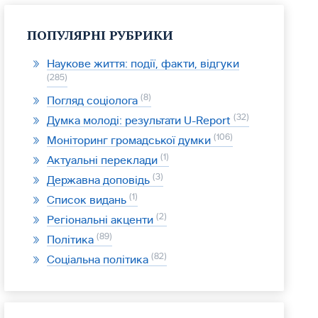
ПОПУЛЯРНІ РУБРИКИ
Наукове життя: події, факти, відгуки
285
8
Погляд соціолога
32
Думка молоді: результати U-Report
106
Моніторинг громадської думки
1
Актуальні переклади
3
Державна доповідь
1
Список видань
2
Регіональні акценти
89
Політика
82
Соціальна політика