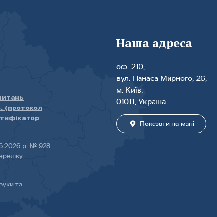
Наша адреса
оф. 210,
вул. Панаса Мирного, 26,
м. Київ,
 питань
01011, Україна
р. (протокол
нтифікатор
Показати на мапі
06.2026 р. № 928
ереліку
ауки та