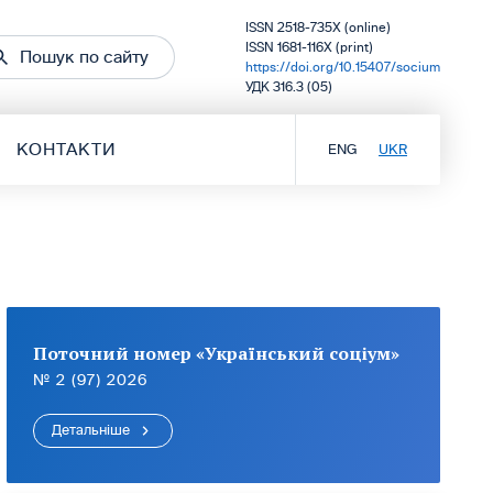
ISSN 2518-735X (online)
ISSN 1681-116X (print)
Пошук по сайту
https://doi.org/10.15407/socium
УДК 316.3 (05)
КОНТАКТИ
ENG
UKR
Поточний номер «Український соціум»
№ 2 (97) 2026
Детальніше