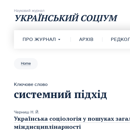
Перейти до вмісту
Науковий журнал
УКРАЇНСЬКИЙ СОЦІУМ
ПРО ЖУРНАЛ
АРХІВ
РЕДКОЛ
Home
Ключове слово
системний підхід
Черниш Н. Й.
Українська соціологія у пошуках зага
міждисциплінарності