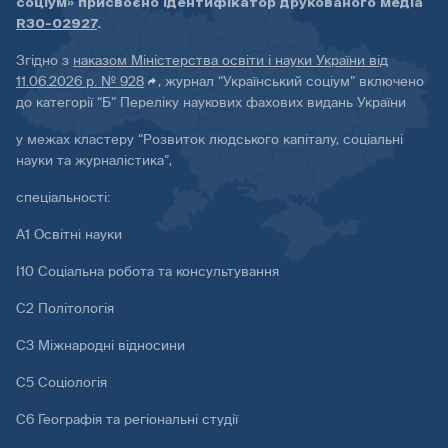
соціум» присвоєно ідентифікатор друкованого медіа
R30-02927
.
Згідно з
наказом Міністерства освіти і науки України від
11.06.2026 р. № 928
, журнал “Український соціум” включено
до категорії “Б” Переліку наукових фахових видань України
у межах кластеру “Розвиток людського капіталу, соціальні
науки та журналістика”,
спеціальності:
А1 Освітні науки
І10 Соціальна робота та консультування
С2 Політологія
С3 Міжнародні відносини
С5 Соціологія
С6 Географія та регіональні студії