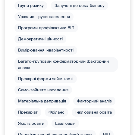
Групи ризику
Залучені до секс-бізнесу
Уразливі групи населення
Програми профілактики ВІЛ
Демократичні цінності
Вимірювання інваріантності
Багато-груповий конфірматорний факторний
аналіз
Прекарні форми зайнятості
Само-зайняте населення
Матеріальна депривація
Факторний аналіз
Прекаріат
Фріланс
Інклюзивна освіта
Якість освіти
Евалюація
Однофакторний дисперсійний аналіз
ВІЛ