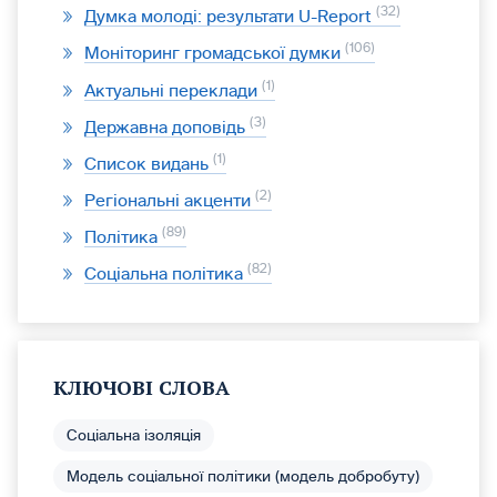
32
Думка молоді: результати U-Report
106
Моніторинг громадської думки
1
Актуальні переклади
3
Державна доповідь
1
Список видань
2
Регіональні акценти
89
Політика
82
Соціальна політика
КЛЮЧОВІ СЛОВА
Соціальна ізоляція
Модель соціальної політики (модель добробуту)