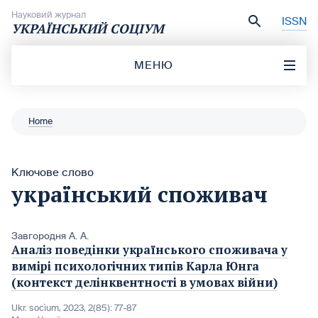
Перейти до вмісту
Науковий журнал
ISSN
УКРАЇНСЬКИЙ СОЦІУМ
МЕНЮ
Home
Ключове слово
український споживач
Завгородня А. А.
Аналіз поведінки українського споживача у
вимірі психологічних типів Карла Юнга
(контекст делінквентності в умовах війни)
Ukr. socìum, 2023, 2(85): 77-87