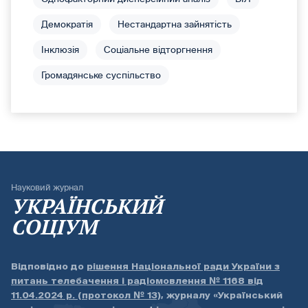
Демократія
Нестандартна зайнятість
Інклюзія
Соціальне відторгнення
Громадянське суспільство
Науковий журнал
УКРАЇНСЬКИЙ
СОЦІУМ
Відповідно до
рішення Національної ради України з
питань телебачення і радіомовлення № 1168 від
11.04.2024 р. (протокол № 13)
, журналу «Український