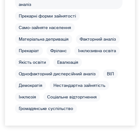
аналіз
Прекарні форми зайнятості
Само-зайняте населення
Матеріальна депривація
Факторний аналіз
Прекаріат
Фріланс
Інклюзивна освіта
Якість освіти
Евалюація
Однофакторний дисперсійний аналіз
ВІЛ
Демократія
Нестандартна зайнятість
Інклюзія
Соціальне відторгнення
Громадянське суспільство