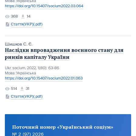
Мова:
Українська
https://doi.org/10.15407/socium2022.03.064
368
14
Стаття(УКР)(.pdf)
Шишков С. Є.
Наслідки впровадження воєнного стану для
ринків капіталу України
Ukr. socìum, 2022, 1(80): 63-86
Мова:
Українська
https://doi.org/10.15407/socium2022.01.063
514
31
Стаття(УКР)(.pdf)
Поточний номер «Український соціум»
№ 2 (97) 2026