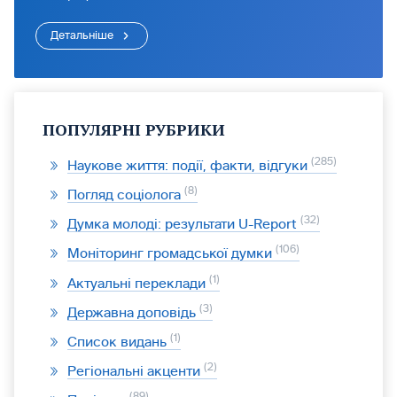
Детальніше
ПОПУЛЯРНІ РУБРИКИ
285
Наукове життя: події, факти, відгуки
8
Погляд соціолога
32
Думка молоді: результати U-Report
106
Моніторинг громадської думки
1
Актуальні переклади
3
Державна доповідь
1
Список видань
2
Регіональні акценти
89