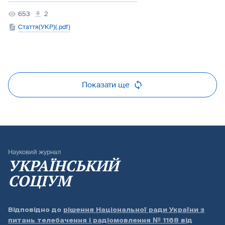
653
2
Стаття(УКР)(.pdf)
Показати ще
Науковий журнал
УКРАЇНСЬКИЙ
СОЦІУМ
Відповідно до
рішення Національної ради України з
питань телебачення і радіомовлення № 1168 від