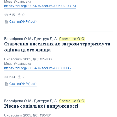
Мова:
Українська
https://doi.org/10.15407/socium2005.02-03.161
615
9
Стаття(УКР)(.pdf)
Балакірєва О. М.
,
Дмитрук Д. А.
,
Яременко О. О.
Ставлення населення до загрози тероризму та
оцінка цього явища
Ukr. socìum, 2005, 1(6): 135-136
Мова:
Українська
https://doi.org/10.15407/socium2005.01.135
610
2
Стаття(УКР)(.pdf)
Балакірєва О. М.
,
Дмитрук Д. А.
,
Яременко О. О.
Рівень соціальної напруженості
Ukr. socìum, 2005, 1(6): 130-134