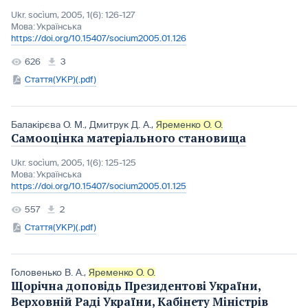
Ukr. socìum, 2005, 1(6): 126-127
Мова:
Українська
https://doi.org/10.15407/socium2005.01.126
626
3
Стаття(УКР)(.pdf)
Балакірєва О. М.
,
Дмитрук Д. А.
,
Яременко О. О.
Самооцінка матеріального становища
Ukr. socìum, 2005, 1(6): 125-125
Мова:
Українська
https://doi.org/10.15407/socium2005.01.125
557
2
Стаття(УКР)(.pdf)
Головенько В. А.
,
Яременко О. О.
Щорічна доповідь Президентові України,
Верховній Раді України, Кабінету Міністрів