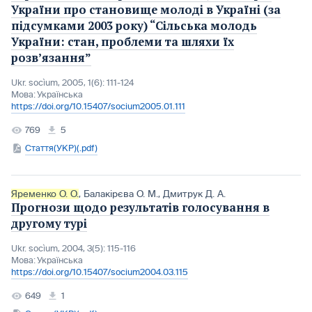
України про становище молоді в Україні (за
підсумками 2003 року) “Сільська молодь
України: стан, проблеми та шляхи їх
розв’язання”
Ukr. socìum, 2005, 1(6): 111-124
Мова:
Українська
https://doi.org/10.15407/socium2005.01.111
769
5
Стаття(УКР)(.pdf)
Яременко О. О.
,
Балакірєва О. М.
,
Дмитрук Д. А.
Прогнози щодо результатів голосування в
другому турі
Ukr. socìum, 2004, 3(5): 115-116
Мова:
Українська
https://doi.org/10.15407/socium2004.03.115
649
1