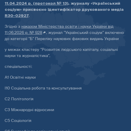
11.04.2024 р. (протокол № 13)
, журналу «Український
соціум» присвоєно ідентифікатор друкованого медіа
R30-02927
.
Згідно з
наказом Міністерства освіти і науки України від
11.06.2026 р. № 928
, журнал “Український соціум” включено
до категорії “Б” Переліку наукових фахових видань України
у межах кластеру “Розвиток людського капіталу, соціальні
науки та журналістика”,
спеціальності:
А1 Освітні науки
І10 Соціальна робота та консультування
С2 Політологія
С3 Міжнародні відносини
С5 Соціологія