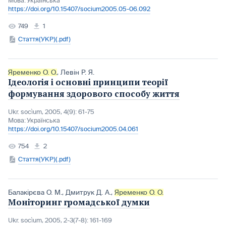
Мова:
Українська
https://doi.org/10.15407/socium2005.05-06.092
749
1
Стаття(УКР)(.pdf)
Яременко О. О.
,
Левін Р. Я.
Ідеологія і основні принципи теорії
формування здорового способу життя
Ukr. socìum, 2005, 4(9): 61-75
Мова:
Українська
https://doi.org/10.15407/socium2005.04.061
754
2
Стаття(УКР)(.pdf)
Балакірєва О. М.
,
Дмитрук Д. А.
,
Яременко О. О.
Моніторинг громадської думки
Ukr. socìum, 2005, 2-3(7-8): 161-169