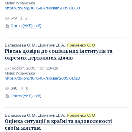
Мова:
Українська
https://doi.org/10.15407/socium2005.01.130
619
2
Стаття(УКР)(.pdf)
Балакірєва О. М.
,
Дмитрук Д. А.
,
Яременко О. О.
Рівень довіри до соціальних інститутів та
окремих державних діячів
Ukr. socìum, 2005, 1(6): 128-129
Мова:
Українська
https://doi.org/10.15407/socium2005.01.128
646
6
Стаття(УКР)(.pdf)
Балакірєва О. М.
,
Дмитрук Д. А.
,
Яременко О. О.
Оцінка ситуації в країні та задоволеності
своїм життям