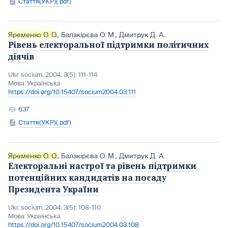
Стаття(УКР)(.pdf)
Яременко О. О.
,
Балакірєва О. М.
,
Дмитрук Д. А.
Рівень електоральної підтримки політичних
діячів
Ukr. socìum, 2004, 3(5): 111-114
Мова:
Українська
https://doi.org/10.15407/socium2004.03.111
637
Стаття(УКР)(.pdf)
Яременко О. О.
,
Балакірєва О. М.
,
Дмитрук Д. А.
Електоральні настрої та рівень підтримки
потенційних кандидатів на посаду
Президента України
Ukr. socìum, 2004, 3(5): 108-110
Мова:
Українська
https://doi.org/10.15407/socium2004.03.108