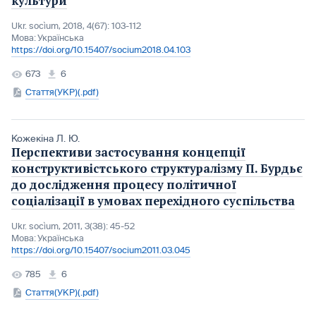
культури
Ukr. socìum, 2018, 4(67): 103-112
Мова:
Українська
https://doi.org/10.15407/socium2018.04.103
673
6
Стаття(УКР)(.pdf)
Кожекіна Л. Ю.
Перспективи застосування концепції
конструктивістського структуралізму П. Бурдьє
до дослідження процесу політичної
соціалізації в умовах перехідного суспільства
Ukr. socìum, 2011, 3(38): 45-52
Мова:
Українська
https://doi.org/10.15407/socium2011.03.045
785
6
Стаття(УКР)(.pdf)