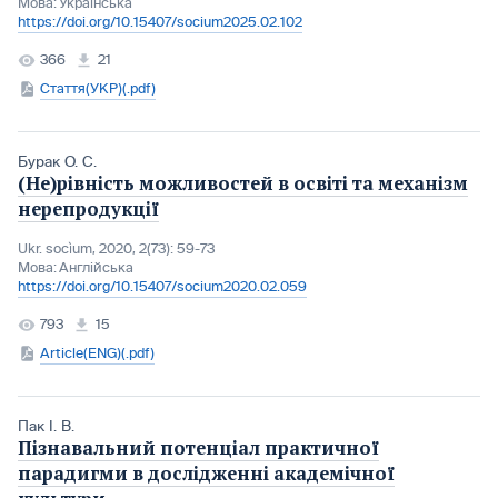
Мова:
Українська
https://doi.org/10.15407/socium2025.02.102
366
21
Стаття(УКР)(.pdf)
Бурак О. С.
(Не)рівність можливостей в освіті та механізм
нерепродукції
Ukr. socìum, 2020, 2(73): 59-73
Мова:
Англійська
https://doi.org/10.15407/socium2020.02.059
793
15
Article(ENG)(.pdf)
Пак І. В.
Пізнавальний потенціал практичної
парадигми в дослідженні академічної