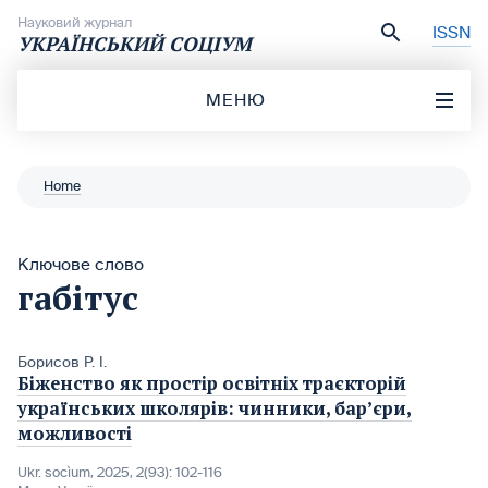
Перейти до вмісту
Науковий журнал
ISSN
УКРАЇНСЬКИЙ СОЦІУМ
МЕНЮ
Home
Ключове слово
габітус
Борисов Р. І.
Біженство як простір освітніх траєкторій
українських школярів: чинники, бар’єри,
можливості
Ukr. socìum, 2025, 2(93): 102-116