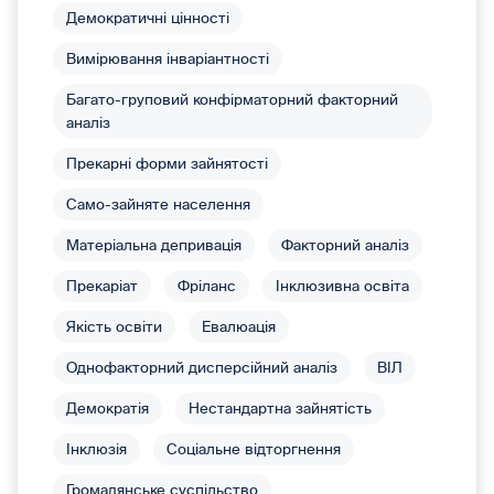
Демократичні цінності
Вимірювання інваріантності
Багато-груповий конфірматорний факторний
аналіз
Прекарні форми зайнятості
Само-зайняте населення
Матеріальна депривація
Факторний аналіз
Прекаріат
Фріланс
Інклюзивна освіта
Якість освіти
Евалюація
Однофакторний дисперсійний аналіз
ВІЛ
Демократія
Нестандартна зайнятість
Інклюзія
Соціальне відторгнення
Громадянське суспільство