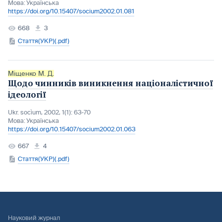
Мова:
Українська
https://doi.org/10.15407/socium2002.01.081
668
3
Стаття(УКР)(.pdf)
Міщенко М. Д.
Щодо чинників виникнення націоналістичної
ідеології
Ukr. socìum, 2002, 1(1): 63-70
Мова:
Українська
https://doi.org/10.15407/socium2002.01.063
667
4
Стаття(УКР)(.pdf)
Науковий журнал