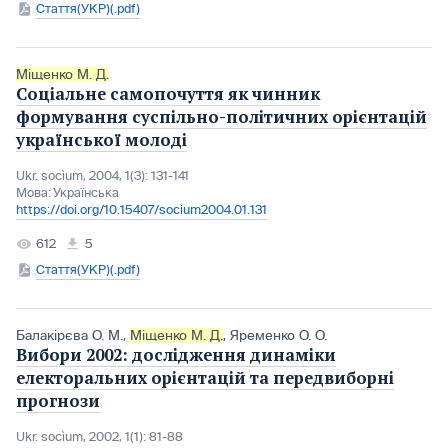
Стаття(УКР)(.pdf)
Міщенко М. Д.
Cоціальне самопочуття як чинник
формування суспільно-політичних орієнтацій
української молоді
Ukr. socìum, 2004, 1(3): 131-141
Мова:
Українська
https://doi.org/10.15407/socium2004.01.131
612
5
Стаття(УКР)(.pdf)
Балакірєва О. М.
,
Міщенко М. Д.
,
Яременко О. О.
Вибори 2002: дослідження динаміки
електоральних орієнтацій та передвиборні
прогнози
Ukr. socìum, 2002, 1(1): 81-88