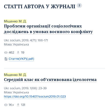
СТАТТІ АВТОРА У ЖУРНАЛІ
5
Міщенко М. Д.
Проблеми організації соціологічних
досліджень в умовах воєнного конфлікту
Ukr. socìum, 2019, 4(71): 166-171
Мова:
Українська
462
19
Стаття(УКР)(.pdf)
Міщенко М. Д.
Середній клас як об’єктивована ідеологема
Ukr. socìum, 2019, 1(68): 23-39
Мова:
Українська
https://doi.org/10.15407/socium2019.01.023
1K+
131