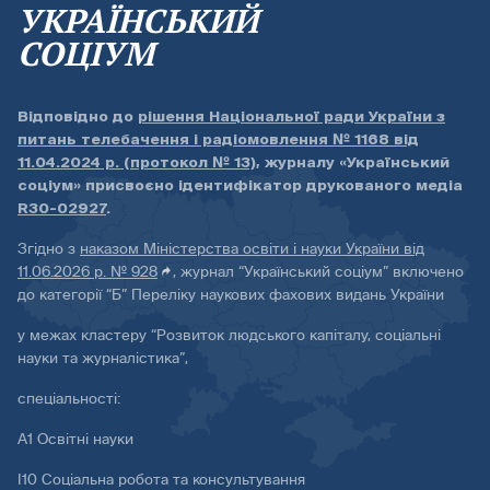
УКРАЇНСЬКИЙ
СОЦІУМ
Відповідно до
рішення Національної ради України з
питань телебачення і радіомовлення № 1168 від
11.04.2024 р. (протокол № 13)
, журналу «Український
соціум» присвоєно ідентифікатор друкованого медіа
R30-02927
.
Згідно з
наказом Міністерства освіти і науки України від
11.06.2026 р. № 928
, журнал “Український соціум” включено
до категорії “Б” Переліку наукових фахових видань України
у межах кластеру “Розвиток людського капіталу, соціальні
науки та журналістика”,
спеціальності:
А1 Освітні науки
І10 Соціальна робота та консультування