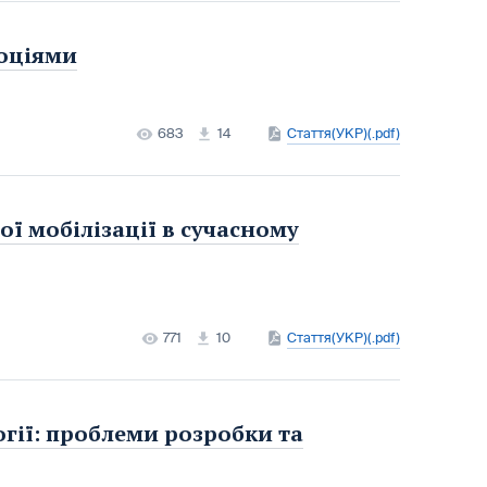
моціями
683
14
Стаття(УКР)(.pdf)
ої мобілізації в сучасному
771
10
Стаття(УКР)(.pdf)
огії: проблеми розробки та