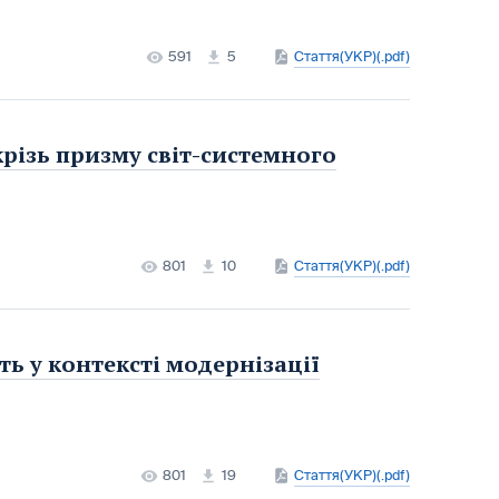
591
5
Стаття(УКР)(.pdf)
крізь призму світ-системного
801
10
Стаття(УКР)(.pdf)
ть у контексті модернізації
801
19
Стаття(УКР)(.pdf)