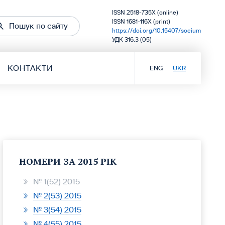
ISSN 2518-735X (online)
ISSN 1681-116X (print)
Пошук по сайту
https://doi.org/10.15407/socium
УДК 316.3 (05)
КОНТАКТИ
ENG
UKR
НОМЕРИ ЗА 2015 РІК
№ 1(52) 2015
№ 2(53) 2015
№ 3(54) 2015
№ 4(55) 2015