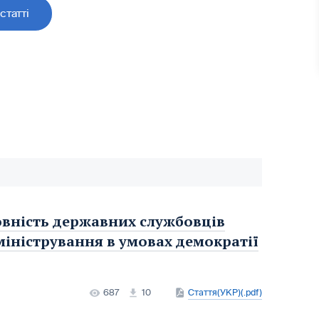
статті
овність державних службовців
міністрування в умовах демократії
687
10
Стаття(УКР)(.pdf)