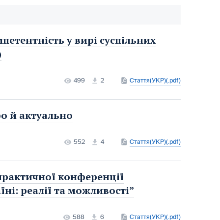
петентність у вирі суспільних
)
499
2
Стаття(УКР)(.pdf)
ро й актуально
552
4
Стаття(УКР)(.pdf)
практичної конференції
ні: реалії та можливості”
588
6
Стаття(УКР)(.pdf)