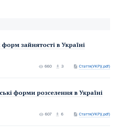
форм зайнятості в Україні
660
3
Стаття(УКР)(.pdf)
іські форми розселення в Україні
607
6
Стаття(УКР)(.pdf)