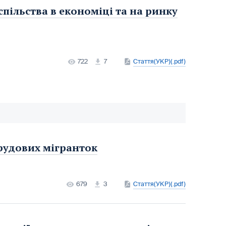
пільства в економіці та на ринку
722
7
Стаття(УКР)(.pdf)
рудових мігранток
679
3
Стаття(УКР)(.pdf)