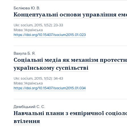
Бєлікова Ю. В.
Концептуальні основи управління е
Ukr. socìum, 2015, 1(52): 23-33
Мова:
Українська
https://doi.org/10.15407/socium2015.01.023
Вахула Б. Я.
Соціальні медіа як механізм протестн
українському суспільстві
Ukr. socìum, 2015, 1(52): 34-43
Мова:
Українська
https://doi.org/10.15407/socium2015.01.034
Дембіцький С. С.
Навчальні плани з емпіричної соціол
втілення