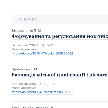
ЕКОНОМІКА
Ємельяненко Л. М.
Формування та регулювання новітніх 
Ukr. socìum, 2015, 1(52): 82-91
Мова:
Українська
https://doi.org/10.15407/socium2015.01.082
Прибиткова І. М.
Еволюція міської цивілізації і післям
Ukr. socìum, 2015, 1(52): 92-104
Мова:
Українська
https://doi.org/10.15407/socium2015.01.092
Тітар І. О.
,
Карнаухова О. В.