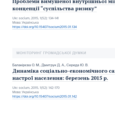
Проблеми вимушеної внутрішньої міг
концепції “суспільства ризику”
Ukr. socìum, 2015, 1(52): 134-141
Мова:
Українська
https://doi.org/10.15407/socium2015.01.134
МОНІТОРИНГ ГРОМАДСЬКОЇ ДУМКИ
Балакірєва О. М.
,
Дмитрук Д. А.
,
Середа Ю. В.
Динаміка соціально-економічного са
настрої населення: березень 2015 р.
Ukr. socìum, 2015, 1(52): 142-170
Мова:
Українська
https://doi.org/10.15407/socium2015.01.142