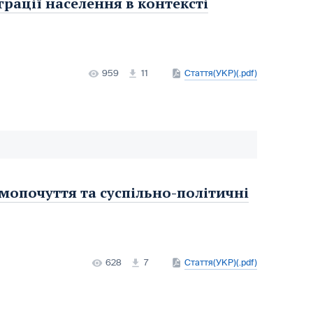
рації населення в контексті
959
11
Стаття(УКР)(.pdf)
мопочуття та суспільно-політичні
628
7
Стаття(УКР)(.pdf)